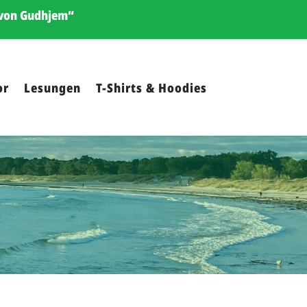
e von Gudhjem“
or
Lesungen
T-Shirts & Hoodies