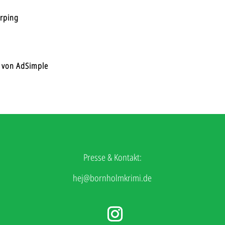
rping
von AdSimple
Presse & Kontakt:
hej@bornholmkrimi.de